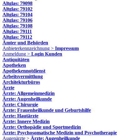
Altglas: 79098
Altglas: 79102
Altglas: 79104
Altglas: 79106
Altglas: 79108
Altglas: 79111
Altglas: 79112
Ämter und Behörden
Anbieterkennzeichnung >
Impressum
Anmeldung >
Login Kunden
Antiquitäten
Apotheken
Apothekennotdienst
Arbeitsvermittlung
Architekturbüros
Ärzte
Ärzte: Allgemeinmedizin
Ärzte: Augenheilkunde
Ärzte: Chirurgie
Ärzte: Frauenheilkunde und Geburtshilfe
Ärzte: Hautärzte
Ärzte: Innere Medizin
Ärzte: Orthopädie und Sportmedizin
Ärzte: Psychosomatische Medizin und Psychotherapie
Augenärzte >
Ärzte: Augenheilkunde