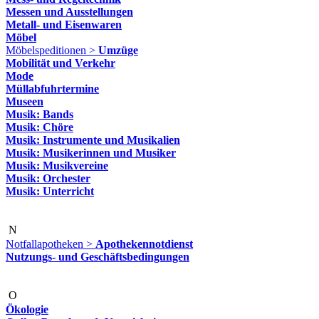
Messen und Ausstellungen
Metall- und Eisenwaren
Möbel
Möbelspeditionen >
Umzüge
Mobilität und Verkehr
Mode
Müllabfuhrtermine
Museen
Musik: Bands
Musik: Chöre
Musik: Instrumente und Musikalien
Musik: Musikerinnen und Musiker
Musik: Musikvereine
Musik: Orchester
Musik: Unterricht
N
Notfallapotheken >
Apothekennotdienst
Nutzungs- und Geschäftsbedingungen
O
Ökologie