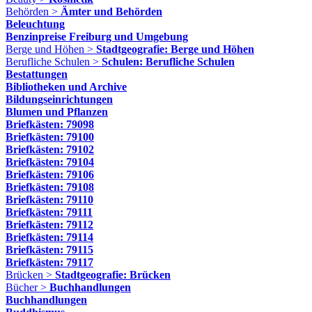
Behörden >
Ämter und Behörden
Beleuchtung
Benzinpreise Freiburg und Umgebung
Berge und Höhen >
Stadtgeografie: Berge und Höhen
Berufliche Schulen >
Schulen: Berufliche Schulen
Bestattungen
Bibliotheken und Archive
Bildungseinrichtungen
Blumen und Pflanzen
Briefkästen: 79098
Briefkästen: 79100
Briefkästen: 79102
Briefkästen: 79104
Briefkästen: 79106
Briefkästen: 79108
Briefkästen: 79110
Briefkästen: 79111
Briefkästen: 79112
Briefkästen: 79114
Briefkästen: 79115
Briefkästen: 79117
Brücken >
Stadtgeografie: Brücken
Bücher >
Buchhandlungen
Buchhandlungen