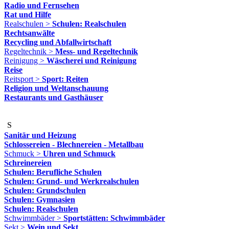
Radio und Fernsehen
Rat und Hilfe
Realschulen >
Schulen: Realschulen
Rechtsanwälte
Recycling und Abfallwirtschaft
Regeltechnik >
Mess- und Regeltechnik
Reinigung >
Wäscherei und Reinigung
Reise
Reitsport >
Sport: Reiten
Religion und Weltanschauung
Restaurants und Gasthäuser
S
Sanitär und Heizung
Schlossereien - Blechnereien - Metallbau
Schmuck >
Uhren und Schmuck
Schreinereien
Schulen: Berufliche Schulen
Schulen: Grund- und Werkrealschulen
Schulen: Grundschulen
Schulen: Gymnasien
Schulen: Realschulen
Schwimmbäder >
Sportstätten: Schwimmbäder
Sekt >
Wein und Sekt