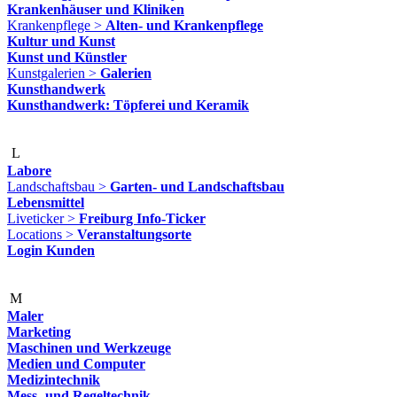
Krankenhäuser und Kliniken
Krankenpflege >
Alten- und Krankenpflege
Kultur und Kunst
Kunst und Künstler
Kunstgalerien >
Galerien
Kunsthandwerk
Kunsthandwerk: Töpferei und Keramik
L
Labore
Landschaftsbau >
Garten- und Landschaftsbau
Lebensmittel
Liveticker >
Freiburg Info-Ticker
Locations >
Veranstaltungsorte
Login Kunden
M
Maler
Marketing
Maschinen und Werkzeuge
Medien und Computer
Medizintechnik
Mess- und Regeltechnik