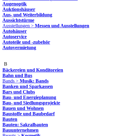
Augenoptik
Auktionshäuser
Aus- und Weiterbildung
Aussichtstürme
Ausstellungen >
Messen und Ausstellungen
Autohäuser
Autoservice
Autoteile und -zubehör
Autovermietung
B
Bäckereien und Konditoreien
Bahn und Bus
Bands >
Musik: Bands
Banken und Sparkassen
Bars und Clubs
Bau- und Energieplanung
Bau- und Siedlungsprojekte
Bauen und Wohnen
Baustoffe und Baubedarf
Bauten
Bauten: Sakralbauten
Bauunternehmen
Beauty >
Kosmetik