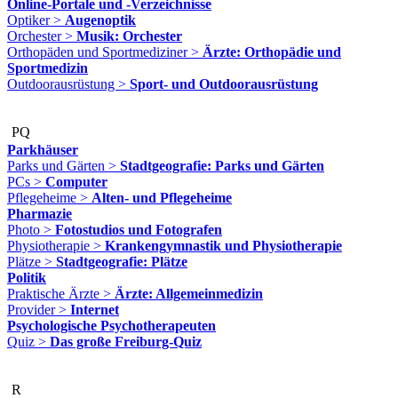
Online-Portale und -Verzeichnisse
Optiker >
Augenoptik
Orchester >
Musik: Orchester
Orthopäden und Sportmediziner >
Ärzte: Orthopädie und
Sportmedizin
Outdoorausrüstung >
Sport- und Outdoorausrüstung
PQ
Parkhäuser
Parks und Gärten >
Stadtgeografie: Parks und Gärten
PCs >
Computer
Pflegeheime >
Alten- und Pflegeheime
Pharmazie
Photo >
Fotostudios und Fotografen
Physiotherapie >
Krankengymnastik und Physiotherapie
Plätze >
Stadtgeografie: Plätze
Politik
Praktische Ärzte >
Ärzte: Allgemeinmedizin
Provider >
Internet
Psychologische Psychotherapeuten
Quiz >
Das große Freiburg-Quiz
R