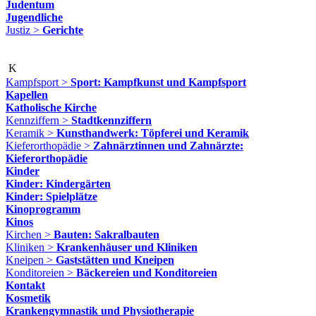
Judentum
Jugendliche
Justiz >
Gerichte
K
Kampfsport >
Sport: Kampfkunst und Kampfsport
Kapellen
Katholische Kirche
Kennziffern >
Stadtkennziffern
Keramik >
Kunsthandwerk: Töpferei und Keramik
Kieferorthopädie >
Zahnärztinnen und Zahnärzte:
Kieferorthopädie
Kinder
Kinder: Kindergärten
Kinder: Spielplätze
Kinoprogramm
Kinos
Kirchen >
Bauten: Sakralbauten
Kliniken >
Krankenhäuser und Kliniken
Kneipen >
Gaststätten und Kneipen
Konditoreien >
Bäckereien und Konditoreien
Kontakt
Kosmetik
Krankengymnastik und Physiotherapie