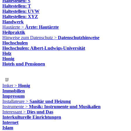
Haltestellen: S
Haltestellen: T
Haltestellen: UVW
Haltestellen: XYZ
Handwerk
Hautärzte >
Ärzte: Hautärzte
Heilpraktik
Hinweise zum Datenschutz >
Datenschutzhinweise
Hochschulen
Hochschulen: Albert-Ludwigs-Universität
Holz
Honig
Hotels und Pensionen
IJ
Imker >
Honig
Immobilien
Impressum
Installateure >
Sanitär und Heizung
Instrumente >
Musik: Instrumente und Musikalien
Interessant >
Dies und Das
Interkulturelle Einrichtungen
Internet
Islam