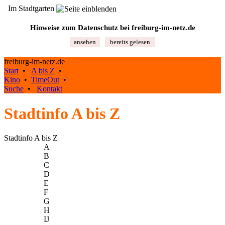
Im Stadtgarten
Hinweise zum Datenschutz bei freiburg‑im‑netz.de
ansehen
bereits gelesen
freiburg-im-netz.de
Start
•
A bis Z
•
Kino
•
TimeOut
•
Suche
•
Kontakt
Stadtinfo A bis Z
Stadtinfo A bis Z
A
B
C
D
E
F
G
H
IJ