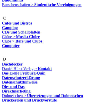
Buddhismus
Burschenschaften >
Studentische Vereinigungen
C
Cafés und Bistros
Camping
CDs und Schallplatten
Chöre >
Musik: Chöre
Clubs >
Bars und Clubs
Computer
D
Dachdecker
Daniel Hürst Verlag >
Kontakt
Das große Freiburg-Quiz
Datenschutzerklärung
Datenschutzhinweise
Dies und Das
Direktmarketing
Dolmetschen >
Übersetzungen und Dolmetschen
Druckereien und Druckvorstufe