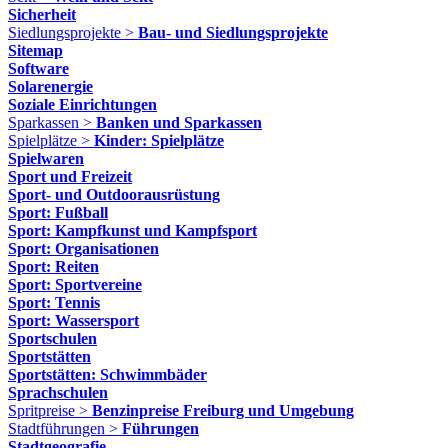
Sicherheit
Siedlungsprojekte >
Bau- und Siedlungsprojekte
Sitemap
Software
Solarenergie
Soziale Einrichtungen
Sparkassen >
Banken und Sparkassen
Spielplätze >
Kinder: Spielplätze
Spielwaren
Sport und Freizeit
Sport- und Outdoorausrüstung
Sport: Fußball
Sport: Kampfkunst und Kampfsport
Sport: Organisationen
Sport: Reiten
Sport: Sportvereine
Sport: Tennis
Sport: Wassersport
Sportschulen
Sportstätten
Sportstätten: Schwimmbäder
Sprachschulen
Spritpreise >
Benzinpreise Freiburg und Umgebung
Stadtführungen >
Führungen
Stadtgeografie