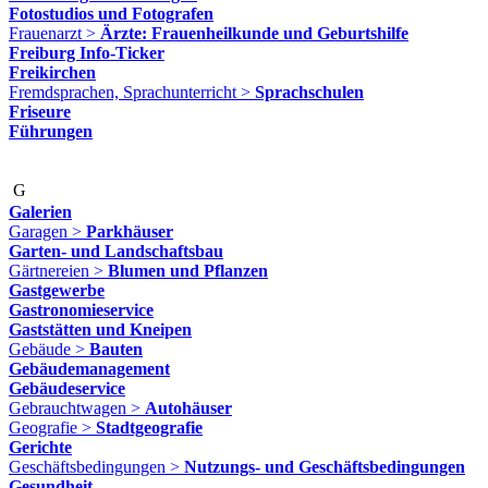
Fotostudios und Fotografen
Frauenarzt >
Ärzte: Frauenheilkunde und Geburtshilfe
Freiburg Info-Ticker
Freikirchen
Fremdsprachen, Sprachunterricht >
Sprachschulen
Friseure
Führungen
G
Galerien
Garagen >
Parkhäuser
Garten- und Landschaftsbau
Gärtnereien >
Blumen und Pflanzen
Gastgewerbe
Gastronomieservice
Gaststätten und Kneipen
Gebäude >
Bauten
Gebäudemanagement
Gebäudeservice
Gebrauchtwagen >
Autohäuser
Geografie >
Stadtgeografie
Gerichte
Geschäftsbedingungen >
Nutzungs- und Geschäftsbedingungen
Gesundheit