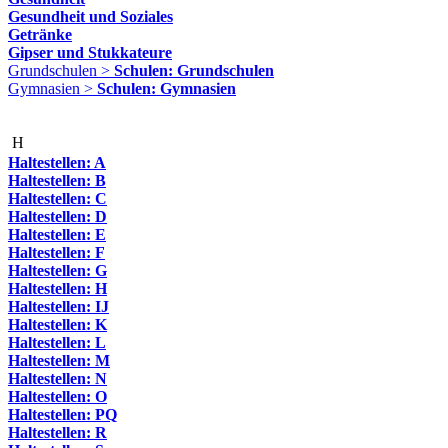
Gesundheit und Soziales
Getränke
Gipser und Stukkateure
Grundschulen >
Schulen: Grundschulen
Gymnasien >
Schulen: Gymnasien
H
Haltestellen: A
Haltestellen: B
Haltestellen: C
Haltestellen: D
Haltestellen: E
Haltestellen: F
Haltestellen: G
Haltestellen: H
Haltestellen: IJ
Haltestellen: K
Haltestellen: L
Haltestellen: M
Haltestellen: N
Haltestellen: O
Haltestellen: PQ
Haltestellen: R