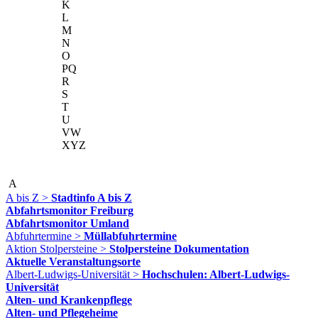
K
L
M
N
O
PQ
R
S
T
U
VW
XYZ
A
A bis Z >
Stadtinfo A bis Z
Abfahrtsmonitor Freiburg
Abfahrtsmonitor Umland
Abfuhrtermine >
Müllabfuhrtermine
Aktion Stolpersteine >
Stolpersteine Dokumentation
Aktuelle Veranstaltungsorte
Albert-Ludwigs-Universität >
Hochschulen: Albert-Ludwigs-
Universität
Alten- und Krankenpflege
Alten- und Pflegeheime