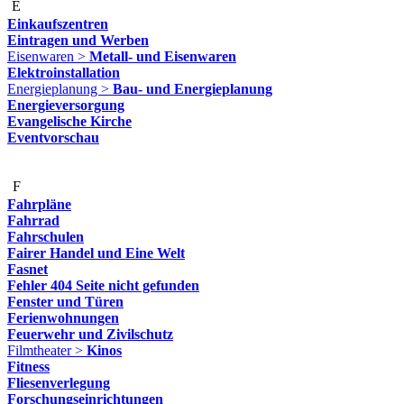
E
Einkaufszentren
Eintragen und Werben
Eisenwaren >
Metall- und Eisenwaren
Elektroinstallation
Energieplanung >
Bau- und Energieplanung
Energieversorgung
Evangelische Kirche
Eventvorschau
F
Fahrpläne
Fahrrad
Fahrschulen
Fairer Handel und Eine Welt
Fasnet
Fehler 404 Seite nicht gefunden
Fenster und Türen
Ferienwohnungen
Feuerwehr und Zivilschutz
Filmtheater >
Kinos
Fitness
Fliesenverlegung
Forschungseinrichtungen