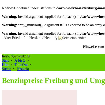
Notice
: Undefined index: stations in
/var/www/vhosts/freiburg-im-n
Warning
: Invalid argument supplied for foreach() in
/var/www/vhost
Warning
: array_multisort(): Argument #1 is expected to be an array or
Warning
: Invalid argument supplied for foreach() in
/var/www/vhost
Alter Friedhof in Herdern / Neuburg
Hinweise zum 
freiburg-im-netz.de
Start
•
A bis Z
•
Kino
•
TimeOut
•
Suche
•
Kontakt
Benzinpreise Freiburg und Um