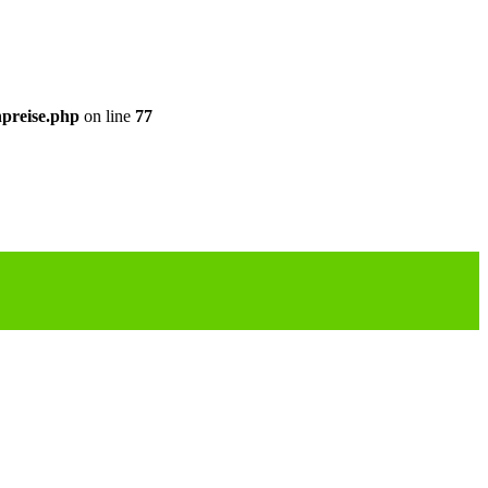
npreise.php
on line
77